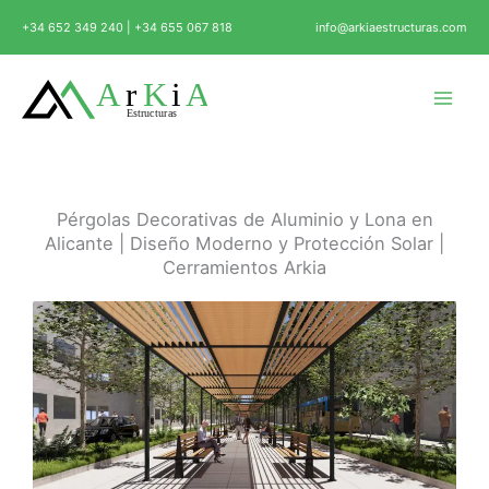
Ir
+34 652 349 240 | +34 655 067 818
info@arkiaestructuras.com
al
contenido
Pérgolas Decorativas de Aluminio y Lona en
Alicante | Diseño Moderno y Protección Solar |
Cerramientos Arkia