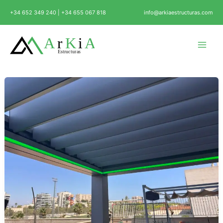
Ir
+34 652 349 240 | +34 655 067 818
info@arkiaestructuras.com
al
contenido