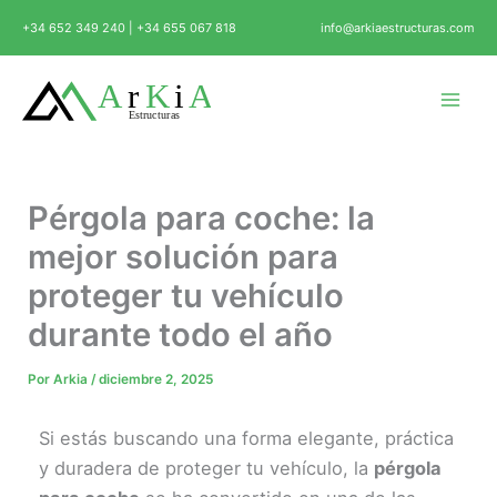
Ir
+34 652 349 240 | +34 655 067 818
info@arkiaestructuras.com
al
contenido
Pérgola para coche: la
mejor solución para
proteger tu vehículo
durante todo el año
Por
Arkia
/
diciembre 2, 2025
Si estás buscando una forma elegante, práctica
y duradera de proteger tu vehículo, la
pérgola