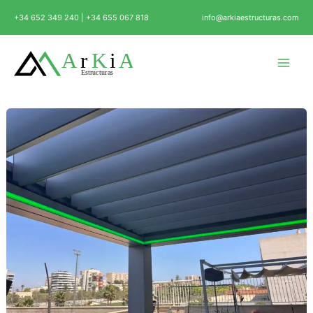
Ir
+34 652 349 240 | +34 655 067 818
info@arkiaestructuras.com
al
contenido